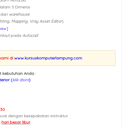
dalam 3 Dimensi
dari
warehouse
hting, Mapping, Vray Asset Editor
)
new]
intout
pada
Autocad
 kami di
www.kursuskomputerlampung.com
ut kebutuhan Anda :
erior (
klik disini
)
.30
suai dengan kesepakatan instruktur
,
hari besar libur