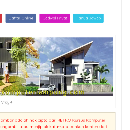
Daftar Online
Jadwal Privat
Tanya Jawab
 Vray 4
gambar adalah hak cipta dari
RETRO
Kursus Komputer
ngambil atau menjiplak kata-kata bahkan konten dari