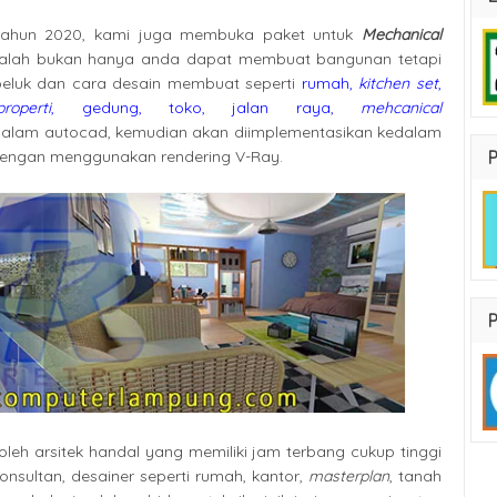
 tahun 2020, kami juga membuka paket untuk
Mechanical
 adalah bukan hanya anda dapat membuat bangunan tetapi
eluk dan cara desain membuat seperti
rumah,
kitchen set
,
properti
, gedung, toko, jalan raya,
mehcanical
 dalam autocad, kemudian akan diimplementasikan kedalam
dengan menggunakan rendering V-Ray.
g oleh arsitek handal yang memiliki jam terbang cukup tinggi
nsultan, desainer seperti rumah, kantor,
masterplan
, tanah