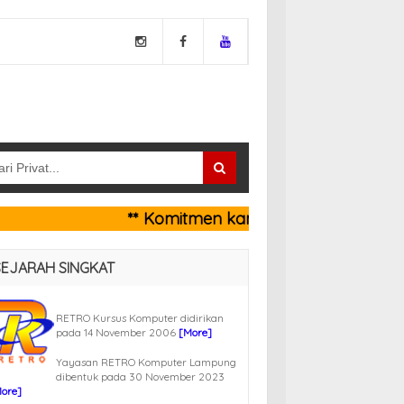
** Komitmen kami pada 
SEJARAH SINGKAT
RETRO Kursus Komputer didirikan
pada 14 November 2006
[More]
Yayasan RETRO Komputer Lampung
dibentuk pada 30 November 2023
ore]