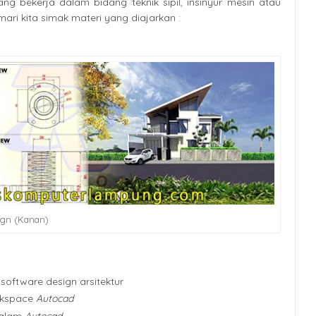
 bekerja dalam bidang teknik sipil, insinyur mesin atau
ari kita simak materi yang diajarkan :
sign (Kanan)
software design arsitektur
rkspace
Autocad
dalam
Autocad