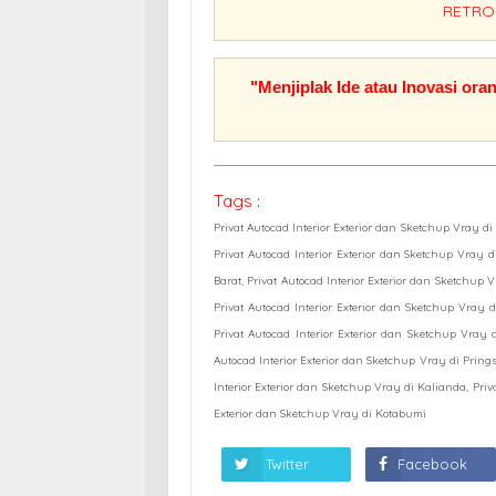
RETR
"Menjiplak Ide atau Inovasi 
Tags :
Privat Autocad Interior Exterior dan Sketchup Vray 
Privat Autocad Interior Exterior dan Sketchup Vray
Barat, Privat Autocad Interior Exterior dan Sketchup
Privat Autocad Interior Exterior dan Sketchup Vray 
Privat Autocad Interior Exterior dan Sketchup Vray 
Autocad Interior Exterior dan Sketchup Vray di Prings
Interior Exterior dan Sketchup Vray di Kalianda, Priv
Exterior dan Sketchup Vray di Kotabumi
Twitter
Facebook